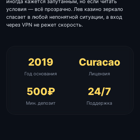
иногда кажется запутанным, но если читать
условия — всё прозрачно. Лев казино зеркало
спасает в любой непонятной ситуации, а вход
через VPN не режет скорость.
2019
Curacao
Год основания
Лицензия
500₽
24/7
Мин. депозит
Поддержка