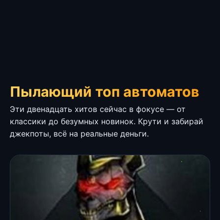
Пылающий топ автоматов
Эти двенадцать хитов сейчас в фокусе — от
классики до безумных новинок. Крути и забирай
джекпоты, всё на реальные деньги.