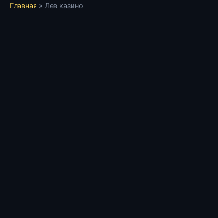
Главная
»
Лев казино