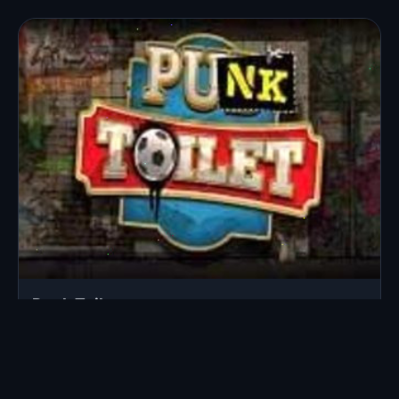
Punk Toilet
Nolimit City