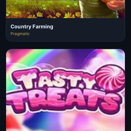
Country Farming
Pragmatic